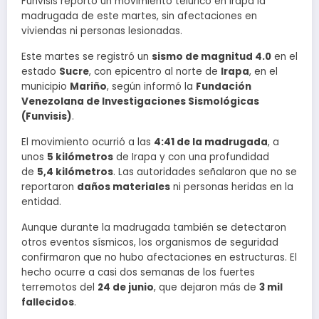
Funvisis reportó un movimiento telúrico en Irapa la
madrugada de este martes, sin afectaciones en
viviendas ni personas lesionadas.
Este martes se registró un
sismo de magnitud 4.0
en el
estado
Sucre
, con epicentro al norte de
Irapa
, en el
municipio
Mariño
, según informó la
Fundación
Venezolana de Investigaciones Sismológicas
(Funvisis)
.
El movimiento ocurrió a las
4:41 de la madrugada
, a
unos
5 kilómetros
de Irapa y con una profundidad
de
5,4 kilómetros
. Las autoridades señalaron que no se
reportaron
daños materiales
ni personas heridas en la
entidad.
Aunque durante la madrugada también se detectaron
otros eventos sísmicos, los organismos de seguridad
confirmaron que no hubo afectaciones en estructuras. El
hecho ocurre a casi dos semanas de los fuertes
terremotos del
24 de junio
, que dejaron más de
3 mil
fallecidos
.