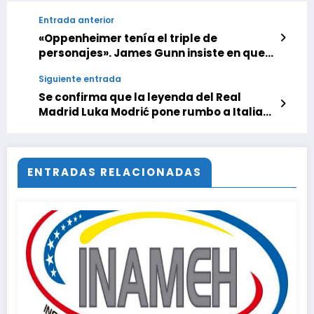
Entrada anterior
«Oppenheimer tenía el triple de
personajes». James Gunn insiste en que
‘Superman’ «no es confusa» y aclara si
Siguiente entrada
será necesario conocer el universo DC
para verla
Se confirma que la leyenda del Real
Madrid Luka Modrić pone rumbo a Italia
con el AC Milan
ENTRADAS RELACIONADAS