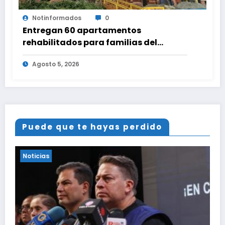
Notinformados
0
Entregan 60 apartamentos
rehabilitados para familias del
urbanismo Ana Victoria en La Guaira
Agosto 5, 2026
Puede que te hayas perdido
ias
Noticias