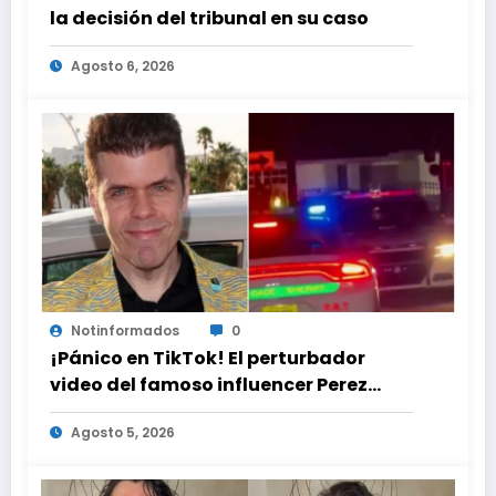
la decisión del tribunal en su caso
Agosto 6, 2026
Notinformados
0
¡Pánico en TikTok! El perturbador
video del famoso influencer Perez
Hilton que obligó a sus fans a pedir
Agosto 5, 2026
ayuda médica