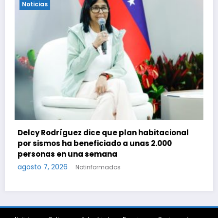
Noticias
nal
Conindustria, CVC y PNUD trazan fases
operativas para reconstruir a Venezuela
agosto 7, 2026
Notinformados
Noticias
Cultura
Actualidad
Deportes
Gastronomía