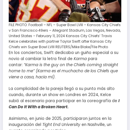
FILE PHOTO: Football – NFL – Super Bowl LVIII – Kansas City Chiefs
v San Francisco 49ers – Allegiant Stadium, Las Vegas, Nevada,
United States – February 11, 2024 Kansas City Chiefs’ Travis
Kelce celebrates with partner Taylor Swift after Kansas City
Chiefs win Super Bowl LVIII REUTERS/Mike Blake/File Photo
En los conciertos, Swift dedicaba un guiño especial a su
novio al cambiar la letra final de
Karma
para
cantar:
“Karma is the guy on the Chiefs coming straight
home to me” (Karma es el muchacho de los Chiefs que
viene a casa, hacia mí)
.
La complicidad de la pareja llegó a su punto más alto
cuando, durante un show en Londres en 2024, Kelce
subió al escenario para participar en la coreografía de
I
Can Do It With a Broken Heart
.
Asimismo, en junio de 2025, participaron juntos en la
inauguración del
Tight End University
en Nashville, un