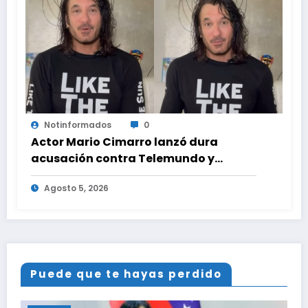
Notinformados
0
Actor Mario Cimarro lanzó dura
acusación contra Telemundo y
advirtió que lo que hacen en su contra
Agosto 5, 2026
es ilegal en EEUU
Puede que te hayas perdido