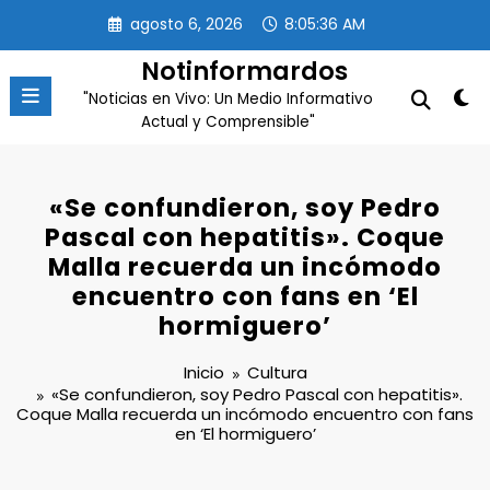
Saltar
agosto 6, 2026
8:05:37 AM
al
contenido
Notinformardos
"Noticias en Vivo: Un Medio Informativo
Actual y Comprensible"
«Se confundieron, soy Pedro
Pascal con hepatitis». Coque
Malla recuerda un incómodo
encuentro con fans en ‘El
hormiguero’
Inicio
Cultura
«Se confundieron, soy Pedro Pascal con hepatitis».
Coque Malla recuerda un incómodo encuentro con fans
en ‘El hormiguero’