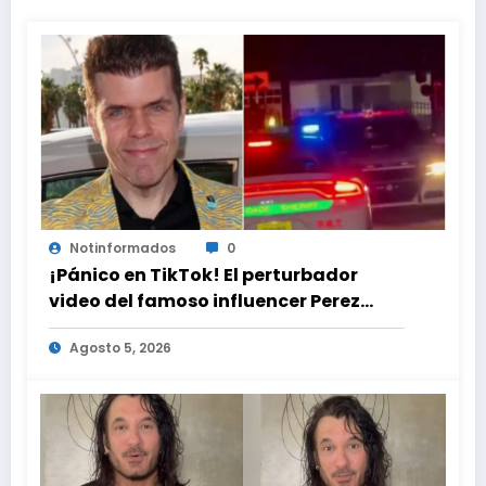
Notinformados
0
¡Pánico en TikTok! El perturbador
video del famoso influencer Perez
Hilton que obligó a sus fans a pedir
Agosto 5, 2026
ayuda médica