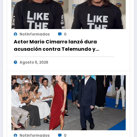
Notinformados
0
Actor Mario Cimarro lanzó dura
acusación contra Telemundo y
advirtió que lo que hacen en su contra
Agosto 5, 2026
es ilegal en EEUU
Notinformados
0