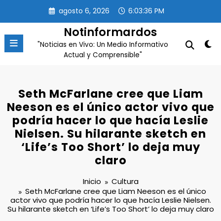
Saltar
agosto 6, 2026
6:03:36 PM
al
contenido
Notinformardos
"Noticias en Vivo: Un Medio Informativo
Actual y Comprensible"
Seth McFarlane cree que Liam
Neeson es el único actor vivo que
podría hacer lo que hacía Leslie
Nielsen. Su hilarante sketch en
‘Life’s Too Short’ lo deja muy
claro
Inicio
Cultura
Seth McFarlane cree que Liam Neeson es el único
actor vivo que podría hacer lo que hacía Leslie Nielsen.
Su hilarante sketch en ‘Life’s Too Short’ lo deja muy claro