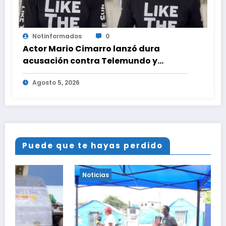
Notinformados
0
Actor Mario Cimarro lanzó dura
acusación contra Telemundo y
advirtió que lo que hacen en su contra
Agosto 5, 2026
es ilegal en EEUU
Puede que te hayas perdido
Noticias