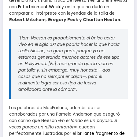
defendió la vis humorística de Neeson en una entrevista
con
Entertainment Weekly
en la que no dudó en
comparar al intérprete con leyendas de la talla de
Robert Mitchum, Gregory Peck y Charlton Heston
.
“Liam Neeson es probablemente el único actor
vivo en el siglo XXI que podría hacer lo que hacía
Leslie Nielsen, en gran parte porque ya no
estamos generando muchos actores de ese tipo
en Hollywood. [Es] más grande que la vida en
pantalla y, sin embargo, muy honesto —dos
cosas que no siempre encajan—, pero él
realmente logra ser ese tipo de fuerza
arrolladora ante la cámara”.
Las palabras de MacFarlane, además de ser
corroboradas por una Pamela Anderson que aseguró
con cariño que Neeson
«En el fondo es un payaso. A
veces parece un niño tontorrón»
, quedan
perfectamente ilustradas por el
brillante fragmento de