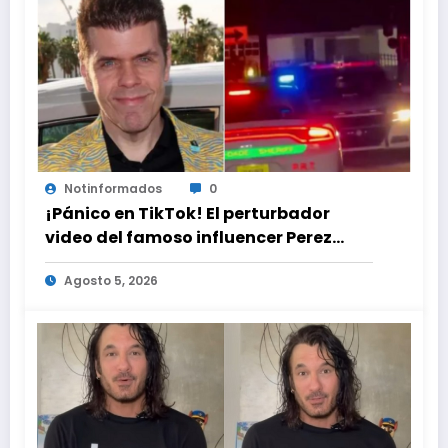
Notinformados
0
¡Pánico en TikTok! El perturbador
video del famoso influencer Perez
Hilton que obligó a sus fans a pedir
Agosto 5, 2026
ayuda médica