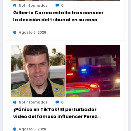
Notinformados
0
Gilberto Correa estalla tras conocer
la decisión del tribunal en su caso
Agosto 6, 2026
Notinformados
0
¡Pánico en TikTok! El perturbador
video del famoso influencer Perez
Hilton que obligó a sus fans a pedir
Agosto 5, 2026
ayuda médica