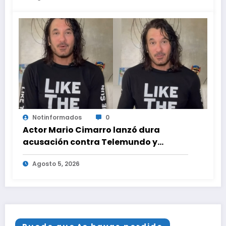
Notinformados
0
Actor Mario Cimarro lanzó dura
acusación contra Telemundo y
advirtió que lo que hacen en su contra
Agosto 5, 2026
es ilegal en EEUU