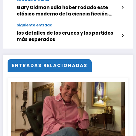
Gary Oldman odia haber rodado este
clásico moderno de la ciencia ficción,
pero no es una excepción. «Pisotearía la
Siguiente entrada
mayor parte de mi trabajo»
los detalles de los cruces y los partidos
más esperados
ENTRADAS RELACIONADAS