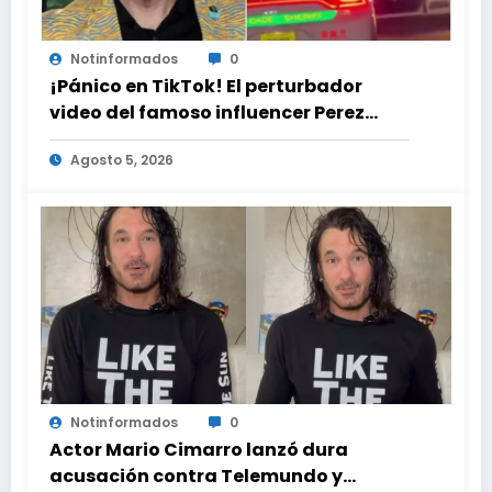
Notinformados
0
¡Pánico en TikTok! El perturbador
video del famoso influencer Perez
Hilton que obligó a sus fans a pedir
Agosto 5, 2026
ayuda médica
Notinformados
0
Actor Mario Cimarro lanzó dura
acusación contra Telemundo y