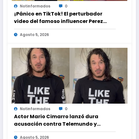
Notinformados
0
¡Pánico en TikTok! El perturbador
video del famoso influencer Perez
Hilton que obligó a sus fans a pedir
Agosto 5, 2026
ayuda médica
Notinformados
0
Actor Mario Cimarro lanzó dura
acusación contra Telemundo y
advirtió que lo que hacen en su contra
Agosto 5, 2026
es ilegal en EEUU