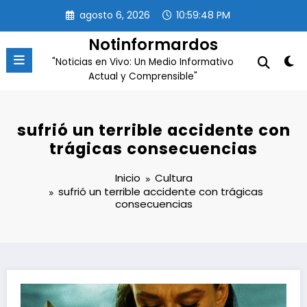
Saltar
agosto 6, 2026
10:59:48 PM
al
contenido
Notinformardos
"Noticias en Vivo: Un Medio Informativo
Actual y Comprensible"
sufrió un terrible accidente con
trágicas consecuencias
Inicio
Cultura
sufrió un terrible accidente con trágicas
consecuencias