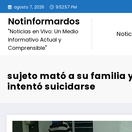
Saltar
agosto 7, 2026
9:52:58 PM
al
contenido
Notinformardos
"Noticias en Vivo: Un Medio
Notic
Informativo Actual y
Comprensible"
sujeto mató a su familia 
intentó suicidarse