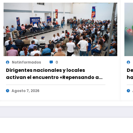
Notinformados
0
Dirigentes nacionales y locales
De
activan el encuentro «Repensando a
ha
Venezuela» para impulsar propuestas
be
desde las comunidades
Agosto 7, 2026
u