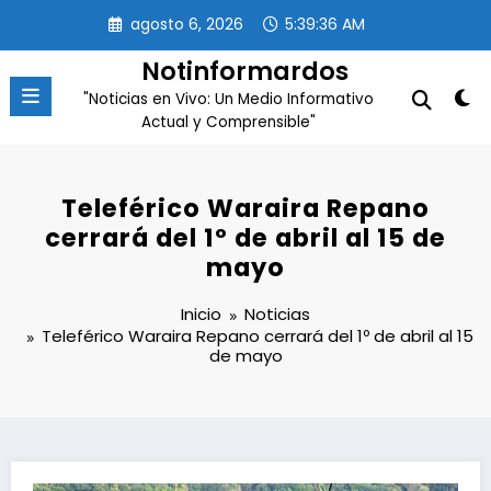
Saltar
agosto 6, 2026
5:39:36 AM
al
contenido
Notinformardos
"Noticias en Vivo: Un Medio Informativo
Actual y Comprensible"
Teleférico Waraira Repano
cerrará del 1º de abril al 15 de
mayo
Inicio
Noticias
Teleférico Waraira Repano cerrará del 1º de abril al 15
de mayo