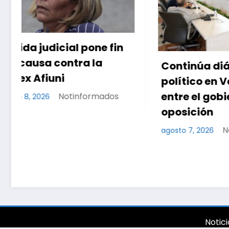
Continúa diálogo
Presid
político en Venezuela
lanza P
entre el gobierno y la
Subsidi
oposición
encuen
Condom
Notinformados
agosto 7, 2026
agosto 7, 
Notici