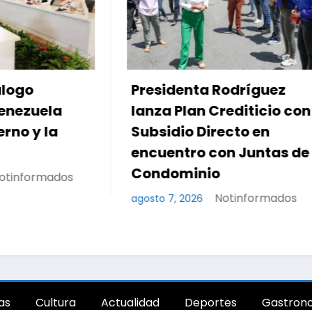
enta Rodríguez
Dirigentes nacional
lan Crediticio con
locales activan el
o Directo en
encuentro «Repens
tro con Juntas de
a Venezuela» para
inio
impulsar propuest
desde las comunid
Notinformados
2026
Notinform
agosto 7, 2026
as
Cultura
Actualidad
Deportes
Gastron