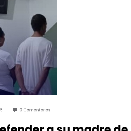
25
0 Comentarios
efender a su madre de 