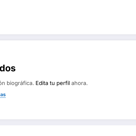
ados
ón biográfica.
Edita tu perfil
ahora.
das