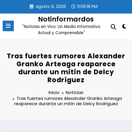
Saltar
agosto 6, 2026
11:06:18 PM
al
contenido
Notinformardos
"Noticias en Vivo: Un Medio Informativo
Actual y Comprensible"
Tras fuertes rumores Alexander
Granko Arteaga reaparece
durante un mitin de Delcy
Rodríguez
Inicio
Noticias
Tras fuertes rumores Alexander Granko Arteaga
reaparece durante un mitin de Delcy Rodríguez