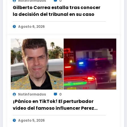
Notinformados
0
Gilberto Correa estalla tras conocer
la decisión del tribunal en su caso
Agosto 6, 2026
Notinformados
0
¡Pánico en TikTok! El perturbador
video del famoso influencer Perez
Hilton que obligó a sus fans a pedir
Agosto 5, 2026
ayuda médica