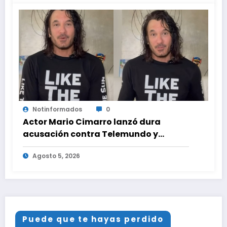
Notinformados
0
Actor Mario Cimarro lanzó dura
acusación contra Telemundo y
advirtió que lo que hacen en su contra
Agosto 5, 2026
es ilegal en EEUU
Puede que te hayas perdido