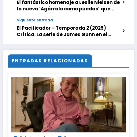
El fantástico homenaje a Leslie Nielsen de
la nueva ‘Agárralo como puedas’ que
molestó a los guionistas. «¿Cómo lo
Siguiente entrada
hacemos de una manera muy, muy
estúpida?»
El Pacificador – Temporada 2 (2025)
Crítica. La serie de James Gunn en el
Universo DC vuelve tan divertida y
violenta como se fue
ENTRADAS RELACIONADAS