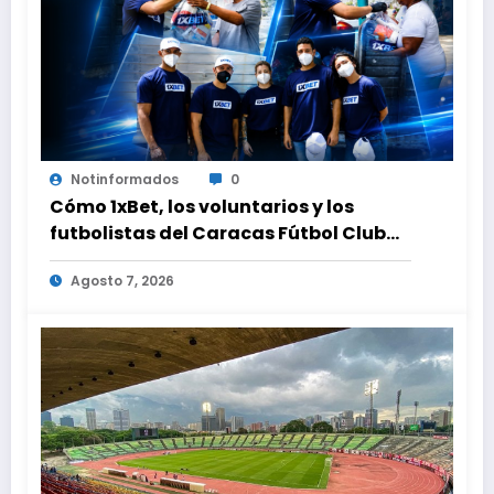
Notinformados
0
Cómo 1xBet, los voluntarios y los
futbolistas del Caracas Fútbol Club
juntaron fuerzas para ayudar a las
Agosto 7, 2026
familias de Venezuela