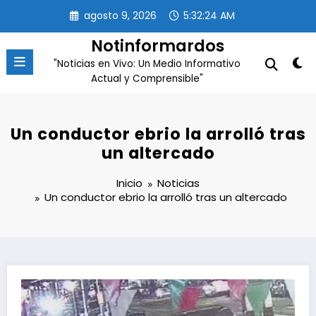
Saltar
agosto 9, 2026
5:32:25 AM
al
contenido
Notinformardos
"Noticias en Vivo: Un Medio Informativo
Actual y Comprensible"
Un conductor ebrio la arrolló tras
un altercado
Inicio
Noticias
Un conductor ebrio la arrolló tras un altercado