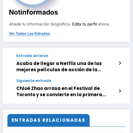
Notinformados
Añade tu información biográfica.
Edita tu perfil
ahora.
Ver Todas Las Entradas
Entrada anterior
Acaba de llegar a Netflix una de las
mejores películas de acción de la
historia. Un cañonazo de entretenimiento
Siguiente entrada
premiado en los Óscar
Chloé Zhao arrasa en el Festival de
Toronto y se convierte en la primera
cineasta de la historia en llevarse dos
People’s Choice
ENTRADAS RELACIONADAS