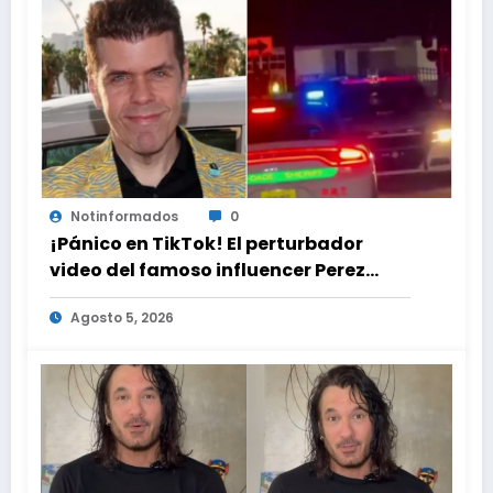
Notinformados
0
¡Pánico en TikTok! El perturbador
video del famoso influencer Perez
Hilton que obligó a sus fans a pedir
Agosto 5, 2026
ayuda médica