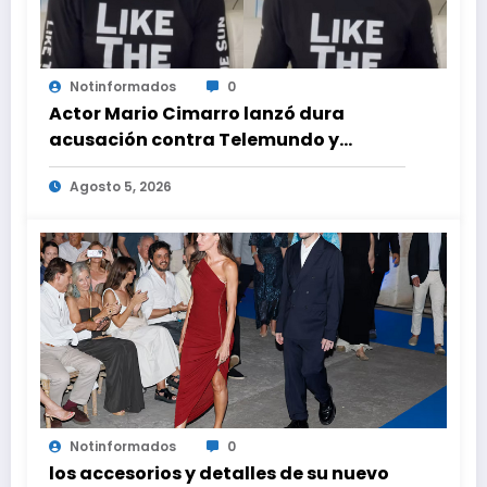
Notinformados
0
Actor Mario Cimarro lanzó dura
acusación contra Telemundo y
advirtió que lo que hacen en su contra
Agosto 5, 2026
es ilegal en EEUU
Notinformados
0
los accesorios y detalles de su nuevo