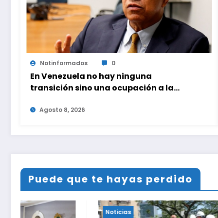
Notinformados
0
En Venezuela no hay ninguna
transición sino una ocupación a la
fuerza
Agosto 8, 2026
Puede que te hayas perdido
Noticias
Noticias