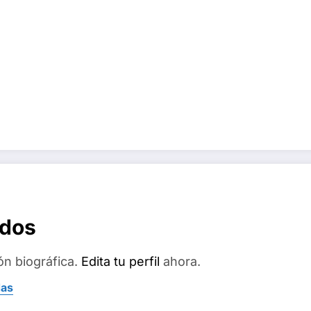
ados
ón biográfica.
Edita tu perfil
ahora.
das