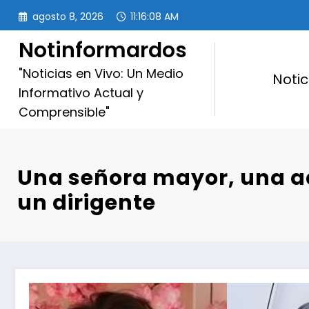
Saltar
agosto 8, 2026
11:16:10 AM
al
contenido
Notinformardos
"Noticias en Vivo: Un Medio
Notic
Informativo Actual y
Comprensible"
Una señora mayor, una a
un dirigente