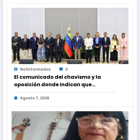
Notinformados
0
El comunicado del chavismo y la
oposición donde indican que
informarán al país oportunamente
Agosto 7, 2026
sobre los avances alcanzado