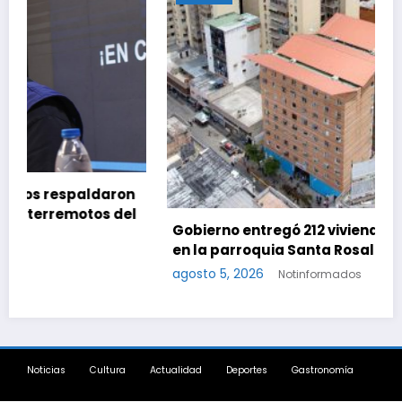
n
l
Gobierno entregó 212 viviendas rehabilitadas
en la parroquia Santa Rosalía de Caracas
agosto 5, 2026
Notinformados
Noticias
Cultura
Actualidad
Deportes
Gastronomía