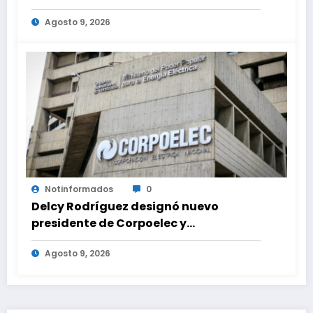
Agosto 9, 2026
Notinformados
0
Delcy Rodríguez designó nuevo
presidente de Corpoelec y
viceministro eléctrico para ‘la
Agosto 9, 2026
recuperación del servicio’