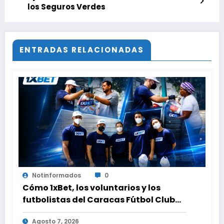
los Seguros Verdes
ENTRADAS RELACIONADAS
Notinformados
0
Cómo 1xBet, los voluntarios y los
futbolistas del Caracas Fútbol Club
juntaron fuerzas para ayudar a las
Agosto 7, 2026
familias de Venezuela