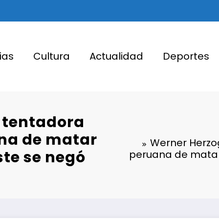
ias
Cultura
Actualidad
Deportes
 tentadora
ana de matar
Werner Herzog
ste se negó
peruana de matar 