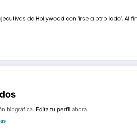
utivos de Hollywood con ‘irse a otro lado’. Al fi
ados
ón biográfica.
Edita tu perfil
ahora.
das