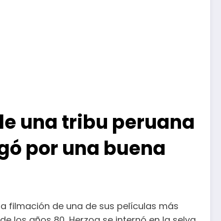
de una tribu peruana
egó por una buena
la filmación de una de sus películas más
de los años 80, Herzog se internó en la selva