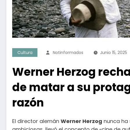
Cultura
Notinformados
Junio 15, 2025
Werner Herzog rechaz
de matar a su protag
razón
El director alemán
Werner Herzog
nunca ha s
ambiciosas, llevó el concepto de «cine de aut