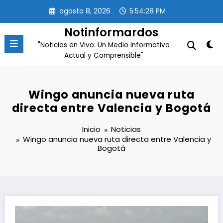
Saltar
agosto 8, 2026
5:54:28 PM
al
contenido
Notinformardos
"Noticias en Vivo: Un Medio Informativo
Actual y Comprensible"
Wingo anuncia nueva ruta
directa entre Valencia y Bogotá
Inicio
Noticias
Wingo anuncia nueva ruta directa entre Valencia y
Bogotá