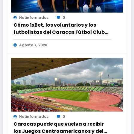
Notinformados
0
Cómo 1xBet, los voluntarios y los
futbolistas del Caracas Fútbol Club
juntaron fuerzas para ayudar a las
Agosto 7, 2026
familias de Venezuela
Notinformados
0
Caracas puede que vuelva a recibir
los Juegos Centroamericanos y del