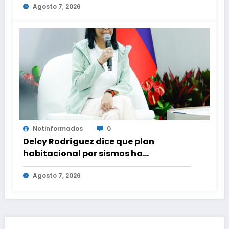
Agosto 7, 2026
desde las comunidades
Notinformados
0
Delcy Rodríguez dice que plan
habitacional por sismos ha
beneficiado a unas 2.000 personas en
Agosto 7, 2026
una semana