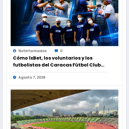
Notinformados
0
Cómo 1xBet, los voluntarios y los
futbolistas del Caracas Fútbol Club
juntaron fuerzas para ayudar a las
Agosto 7, 2026
familias de Venezuela