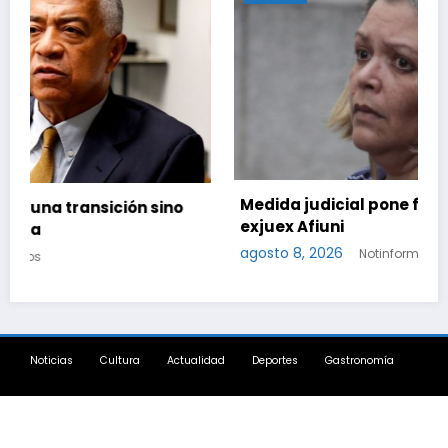
Medida judicial pone fin a la causa contra la
exjuex Afiuni
agosto 8, 2026
Notinformados
Noticias
Cultura
Actualidad
Deportes
Gastronomía