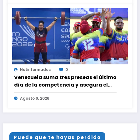
Notinformados
0
Venezuela suma tres preseas el último
día de la competencia y asegura el
cuarto lugar en el premiación de los
Agosto 9, 2026
Juegos CAC 2026
Puede que te hayas perdido