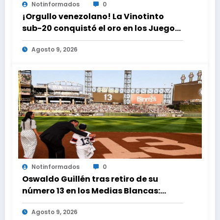
Notinformados
0
¡Orgullo venezolano! La Vinotinto
sub-20 conquistó el oro en los Juegos
Centroamericanos y del Caribe tras
Agosto 9, 2026
unos dramáticos penales
Notinformados
0
Oswaldo Guillén tras retiro de su
número 13 en los Medias Blancas:
«Cumplí mis sueños»
Agosto 9, 2026