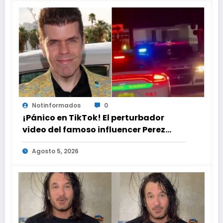
Notinformados
0
¡Pánico en TikTok! El perturbador
video del famoso influencer Perez
Hilton que obligó a sus fans a pedir
Agosto 5, 2026
ayuda médica