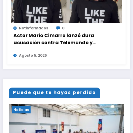
Notinformados
0
Actor Mario Cimarro lanzó dura
acusación contra Telemundo y
advirtió que lo que hacen en su contra
Agosto 5, 2026
es ilegal en EEUU
Puede que te hayas perdido
Noticias