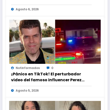
Agosto 6, 2026
Notinformados
0
¡Pánico en TikTok! El perturbador
video del famoso influencer Perez
Hilton que obligó a sus fans a pedir
Agosto 5, 2026
ayuda médica