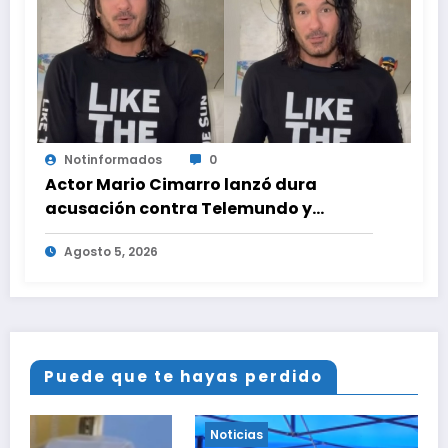
Notinformados
0
Actor Mario Cimarro lanzó dura
acusación contra Telemundo y
advirtió que lo que hacen en su contra
Agosto 5, 2026
es ilegal en EEUU
Puede que te hayas perdido
Noticias