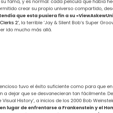
 su fama, y es normal: cada película que había he
rmitido crear su propio universo compartido, desde
tendía que esta pusiera fin a su «ViewAskewUni
‘Clerks 2’
, la terrible ‘Jay & Silent Bob’s Super Gro
ber ido mucho más allá.
ilencioso tuvo el éxito suficiente como para que
an a dejar que se desvanecieran tan fácilmente. D
ve Visual History’, a inicios de los 2000 Bob Weinst
en lugar de enfrentarse a Frankenstein y el Hom