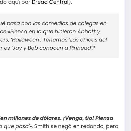
ado aquí por
Dread Central
).
 qué pasa con las comedias de colegas en
dice «Piensa en lo que hicieron Abbott y
rs, ‘Halloween’. Tenemos ‘Los chicos del
r es ‘Jay y Bob conocen a Pinhead’?
ien millones de dólares. ¡Venga, tío! Piensa
lo que pasa'»
. Smith se negó en redondo, pero