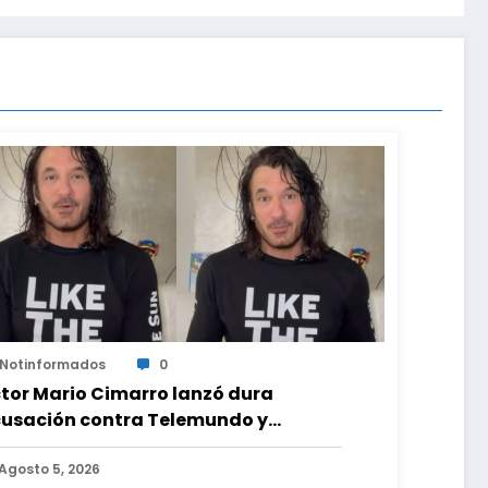
Notinformados
0
tor Mario Cimarro lanzó dura
usación contra Telemundo y
virtió que lo que hacen en su contra
 ilegal en EEUU
Agosto 5, 2026