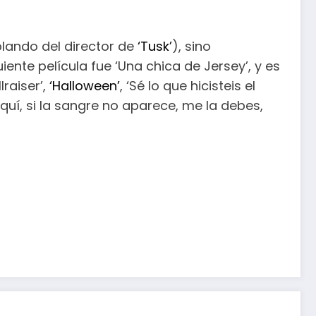
blando del director de
‘Tusk’
), sino
uiente película fue ‘Una chica de Jersey’, y es
llraiser’,
‘Halloween’
, ‘Sé lo que hicisteis el
quí, si la sangre no aparece, me la debes,