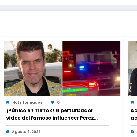
Notinformados
0
¡Pánico en TikTok! El perturbador
Ac
video del famoso influencer Perez
ac
Hilton que obligó a sus fans a pedir
ad
ayuda médica
Agosto 5, 2026
es