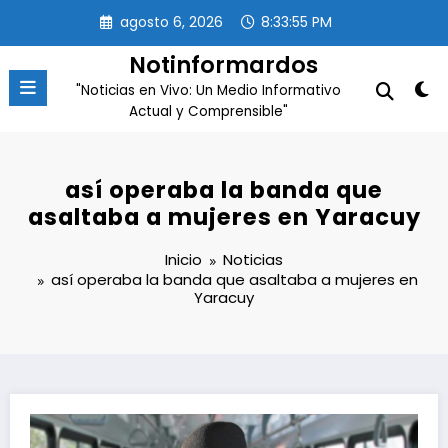
Saltar
agosto 6, 2026
8:33:55 PM
al
contenido
Notinformardos
"Noticias en Vivo: Un Medio Informativo
Actual y Comprensible"
así operaba la banda que
asaltaba a mujeres en Yaracuy
Inicio
Noticias
así operaba la banda que asaltaba a mujeres en
Yaracuy