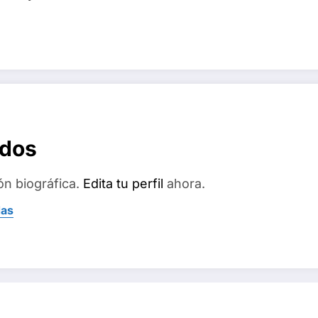
ados
ón biográfica.
Edita tu perfil
ahora.
das