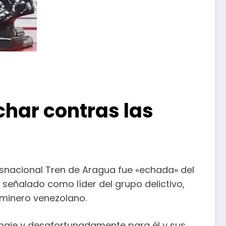
har contras las
ansnacional Tren de Aragua fue «echada» del
señalado como líder del grupo delictivo,
 minero venezolano.
naje y desafortunadamente para él y sus