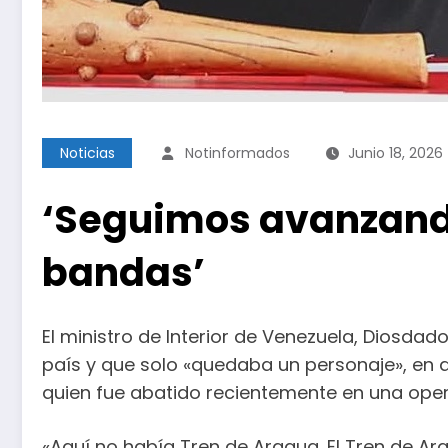
Noticias
Notinformados
Junio 18, 2026
‘Seguimos avanzando
bandas’
El ministro de Interior de Venezuela, Diosda
país y que solo «quedaba un personaje», en 
quien fue abatido recientemente en una ope
«Aquí no había Tren de Aragua. El Tren de 