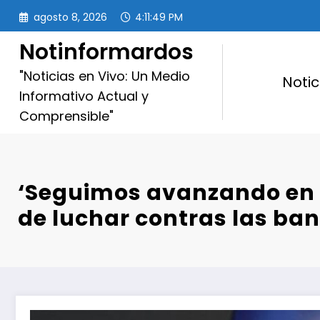
Saltar
agosto 8, 2026
4:11:51 PM
al
contenido
Notinformardos
"Noticias en Vivo: Un Medio
Notic
Informativo Actual y
Comprensible"
‘Seguimos avanzando en 
de luchar contras las ba