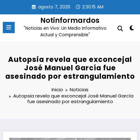
Saltar
agosto 7, 2026
2:30:16 AM
al
contenido
Notinformardos
"Noticias en Vivo: Un Medio Informativo
Actual y Comprensible"
Autopsia revela que exconcejal
José Manuel García fue
asesinado por estrangulamiento
Inicio
Noticias
Autopsia revela que exconcejal José Manuel García
fue asesinado por estrangulamiento