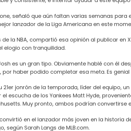
le y consistente, e intentar ayudar a este equipo
e, señaló que aún faltan varias semanas para el 
ejor lanzador de la Liga Americana en este mome
de la NBA, compartió esa opinión al publicar en X 
el elogio con tranquilidad.
. “Josh es un gran tipo. Obviamente hablé con él de
rk, por haber podido completar esa meta. Es genia
 21er jonrón de la temporada, líder del equipo, un
por el escucha de los Yankees Matt Hyde, provenie
chusetts. Muy pronto, ambos podrían convertirse e
convirtió en el lanzador más joven en la historia d
go, según Sarah Langs de MLB.com.