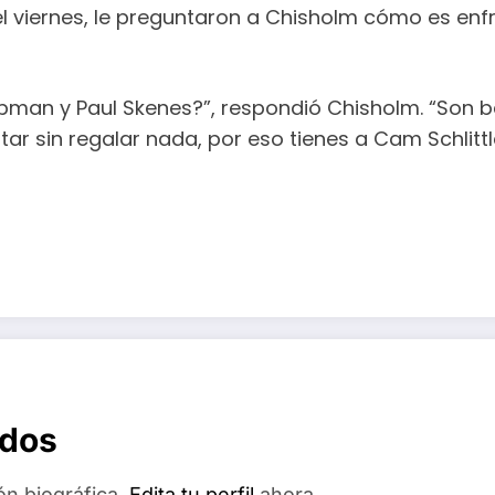
l viernes, le preguntaron a Chisholm cómo es enf
man y Paul Skenes?”, respondió Chisholm. “Son b
r sin regalar nada, por eso tienes a Cam Schlittl
ados
ón biográfica.
Edita tu perfil
ahora.