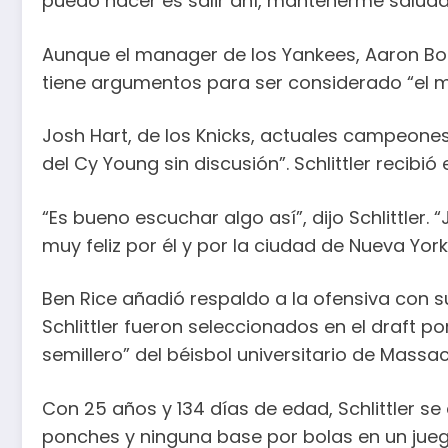
puedo hacer es salir ahí, mantenerme saludab
Aunque el manager de los Yankees, Aaron Boon
tiene argumentos para ser considerado “el m
Josh Hart, de los Knicks, actuales campeones 
del Cy Young sin discusión”. Schlittler recibió 
“Es bueno escuchar algo así”, dijo Schlittler
muy feliz por él y por la ciudad de Nueva Yo
Ben Rice añadió respaldo a la ofensiva con su
Schlittler fueron seleccionados en el draft 
semillero” del béisbol universitario de Massa
Con 25 años y 134 días de edad, Schlittler se 
ponches y ninguna base por bolas en un jue