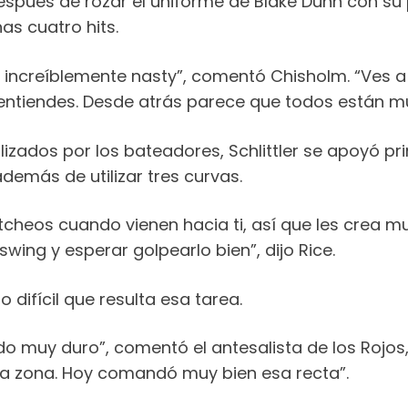
pués de rozar el uniforme de Blake Dunn con su pr
as cuatro hits.
ve increíblemente nasty”, comentó Chisholm. “Ves 
entiendes. Desde atrás parece que todos están mu
alizados por los bateadores, Schlittler se apoyó pr
además de utilizar tres curvas.
itcheos cuando vienen hacia ti, así que les crea 
ing y esperar golpearlo bien”, dijo Rice.
 difícil que resulta esa tarea.
ndo muy duro”, comentó el antesalista de los Rojos
 la zona. Hoy comandó muy bien esa recta”.