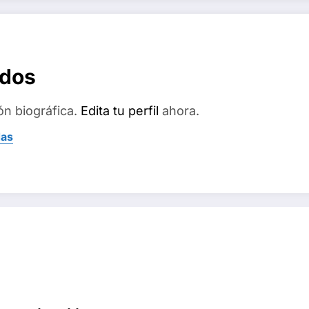
ados
ón biográfica.
Edita tu perfil
ahora.
das