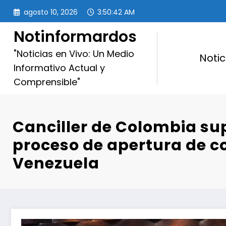
Saltar
agosto 10, 2026
3:50:44 AM
al
contenido
Notinformardos
"Noticias en Vivo: Un Medio
Notic
Informativo Actual y
Comprensible"
Canciller de Colombia su
proceso de apertura de c
Venezuela