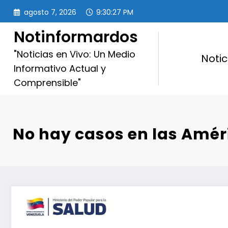
Saltar
agosto 7, 2026
9:30:28 PM
al
contenido
Notinformardos
"Noticias en Vivo: Un Medio
Notic
Informativo Actual y
Comprensible"
No hay casos en las Amér