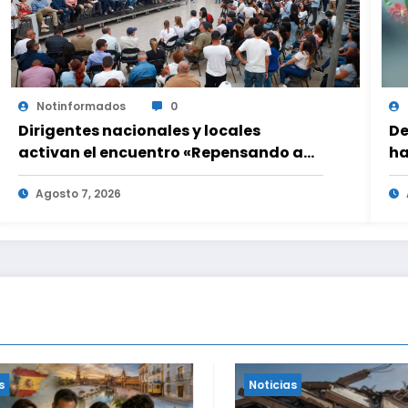
Notinformados
0
Dirigentes nacionales y locales
De
activan el encuentro «Repensando a
ha
Venezuela» para impulsar propuestas
be
desde las comunidades
Agosto 7, 2026
u
Noticias
Noticias