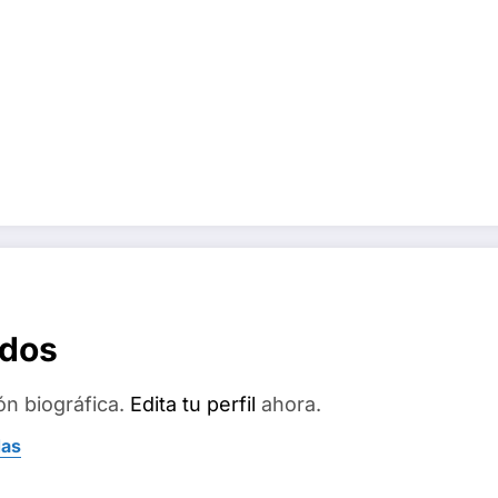
ados
ón biográfica.
Edita tu perfil
ahora.
das