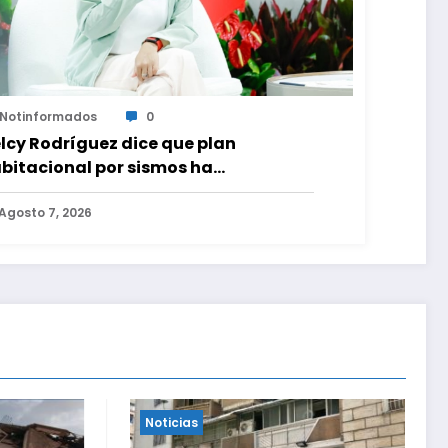
Notinformados
0
lcy Rodríguez dice que plan
bitacional por sismos ha
neficiado a unas 2.000 personas en
na semana
Agosto 7, 2026
Noticias