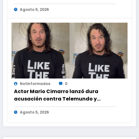
Hilton que obligó a sus fans a pedir
Agosto 5, 2026
ayuda médica
Notinformados
0
Actor Mario Cimarro lanzó dura
acusación contra Telemundo y
advirtió que lo que hacen en su contra
Agosto 5, 2026
es ilegal en EEUU