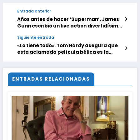
Entrada anterior
Años antes de hacer ‘Superman’, James
Gunn escribió un live action divertidísimo.
‘Scooby-Doo’ fue su primer gran trabajo
Siguiente entrada
y merece la pena cada fotograma
«Lo tiene todo». Tom Hardy asegura que
esta aclamada película bélica es la
mejor de la historia del cine
ENTRADAS RELACIONADAS