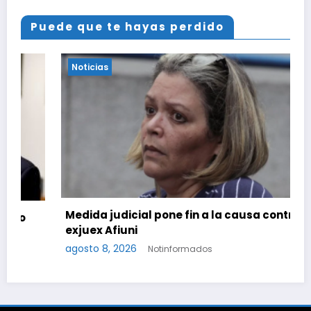
Puede que te hayas perdido
Noticias
Medida judicial pone fin a la causa contra la
exjuex Afiuni
agosto 8, 2026
C
Notinformados
e
ag