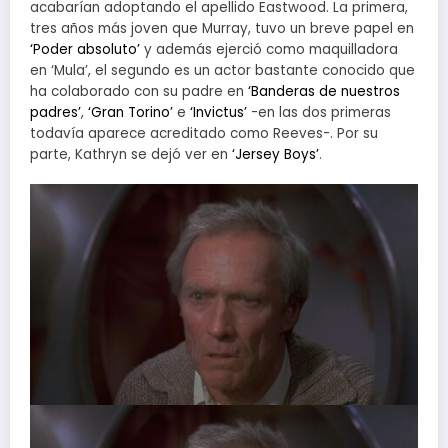
acabarían adoptando el apellido Eastwood. La primera,
tres años más joven que Murray, tuvo un breve papel en
‘Poder absoluto’
y además ejerció como maquilladora
en ‘Mula’, el segundo es un actor bastante conocido que
ha colaborado con su padre en
‘Banderas de nuestros
padres’
,
‘Gran Torino’
e
‘Invictus’
-en las dos primeras
todavía aparece acreditado como Reeves-. Por su
parte, Kathryn se dejó ver en
‘Jersey Boys’
.