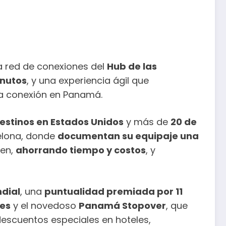
ia red de conexiones del
Hub de las
inutos
, y una experiencia ágil que
 la conexión en Panamá.
destinos en Estados Unidos
y más de
20 de
celona, donde
documentan su equipaje una
gen,
ahorrando tiempo y costos
, y
ndial
, una
puntualidad premiada por 11
es
y el novedoso
Panamá Stopover
, que
 descuentos especiales en hoteles,