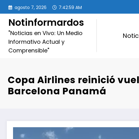
Saltar
agosto 7, 2026
7:43:00 AM
al
contenido
Notinformardos
"Noticias en Vivo: Un Medio
Notic
Informativo Actual y
Comprensible"
Copa Airlines reinició vue
Barcelona Panamá