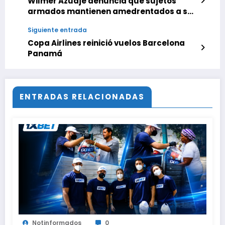
Wilmer Azuaje denuncia que sujetos
armados mantienen amedrentados a sus
familiares en El Valle de Caracas
Siguiente entrada
Copa Airlines reinició vuelos Barcelona
Panamá
ENTRADAS RELACIONADAS
Notinformados
0