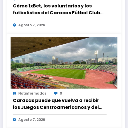
Cómo 1xBet, los voluntarios y los
futbolistas del Caracas Fútbol Club
juntaron fuerzas para ayudar a las
Agosto 7, 2026
familias de Venezuela
Notinformados
0
Caracas puede que vuelva a recibir
los Juegos Centroamericanos y del
Caribe tras mas de 70 años
Agosto 7, 2026