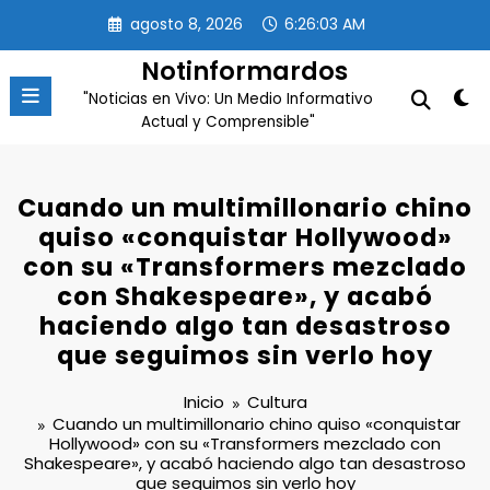
Saltar
agosto 8, 2026
6:26:04 AM
al
contenido
Notinformardos
"Noticias en Vivo: Un Medio Informativo
Actual y Comprensible"
Cuando un multimillonario chino
quiso «conquistar Hollywood»
con su «Transformers mezclado
con Shakespeare», y acabó
haciendo algo tan desastroso
que seguimos sin verlo hoy
Inicio
Cultura
Cuando un multimillonario chino quiso «conquistar
Hollywood» con su «Transformers mezclado con
Shakespeare», y acabó haciendo algo tan desastroso
que seguimos sin verlo hoy