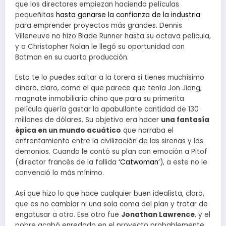
que los directores empiezan haciendo películas
pequeñitas
hasta ganarse la confianza de la industria
para emprender proyectos más grandes. Dennis
Villeneuve no hizo Blade Runner hasta su octava película,
y a Christopher Nolan le llegó su oportunidad con
Batman en su cuarta producción.
Esto te lo puedes saltar a la torera si tienes muchísimo
dinero, claro, como el que parece que tenía Jon Jiang,
magnate inmobiliario chino que para su primerita
película quería gastar la apabullante cantidad de 130
millones de dólares. Su objetivo era hacer
una fantasía
épica en un mundo acuático
que narraba el
enfrentamiento entre la civilización de las sirenas y los
demonios. Cuando le contó su plan con emoción a Pitof
(director francés de la fallida
‘Catwoman’
), a este no le
convenció lo más mínimo.
Así que hizo lo que hace cualquier buen idealista, claro,
que es no cambiar ni una sola coma del plan y tratar de
engatusar a otro. Ese otro fue
Jonathan Lawrence
, y el
pobre acabó enredado en el proyecto probablemente