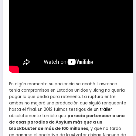
En algún momento su paciencia se acabó. Lawrence
tenía compromisos en Estados Unidos y Jiang no quería
pagar lo que pedía para retenerlo. La ruptura entre
ambos no mejoró una producción que siguió renqueante
hasta el final. En 2012 fuimos testigos de
un tráiler
absolutamente terrible que
parecía pertenecer a una
de esas parodias de Asylum más que a un
blockbuster de más de 100 millones
, y que no tardó
en ganarse el apelativo de la «Avatar china». Ninguno de