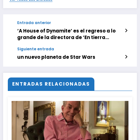
Entrada anterior
‘A House of Dynamite’ es el regreso a lo
grande de la directora de ‘En tierra
hostil’. Una obra vibrante, visceral y
Siguiente entrada
cargada de adrenalina «no apta para
cardíacos»
un nuevo planeta de Star Wars
ENTRADAS RELACIONADAS