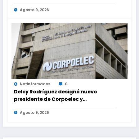
Agosto 9, 2026
Notinformados
0
Delcy Rodríguez designó nuevo
presidente de Corpoelec y
viceministro eléctrico para ‘la
Agosto 9, 2026
recuperación del servicio’