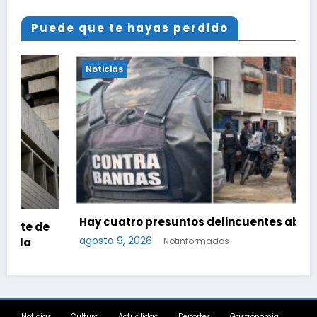
Puede que te hayas perdido
Noticias
Hay cuatro presuntos delincuentes abatidos
agosto 9, 2026
Notinformados
Noticias
Cultura
Actualidad
Deportes
Gastronomía