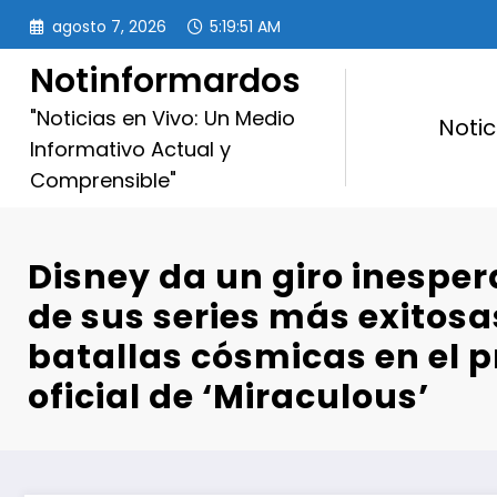
Saltar
agosto 7, 2026
5:19:53 AM
al
contenido
Notinformardos
"Noticias en Vivo: Un Medio
Notic
Informativo Actual y
Comprensible"
Disney da un giro inespe
de sus series más exitos
batallas cósmicas en el 
oficial de ‘Miraculous’