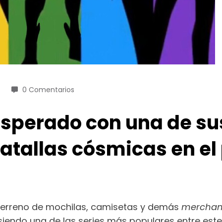
0 Comentarios
esperado con una de su
atallas cósmicas en el 
 terreno de mochilas, camisetas y demás
merchan
iendo una de las series más populares entre este 