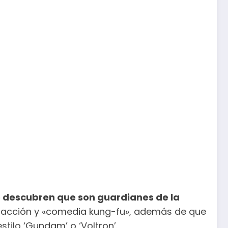
e descubren que son guardianes de la
 acción y «comedia kung-fu», además de que
tilo ‘Gundam’ o ‘Voltron’.