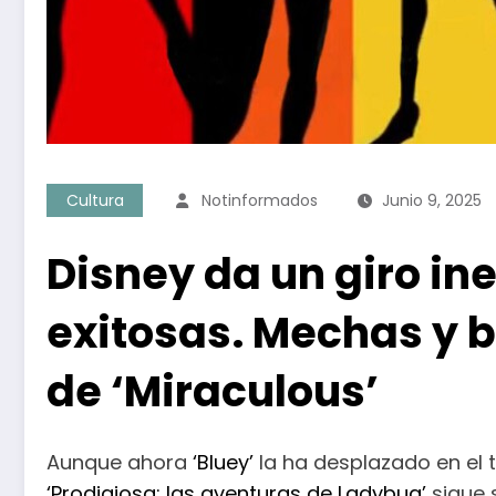
Cultura
Notinformados
Junio 9, 2025
Disney da un giro in
exitosas. Mechas y b
de ‘Miraculous’
Aunque ahora
‘Bluey’
la ha desplazado en el
‘Prodigiosa: las aventuras de Ladybug’
sigue s