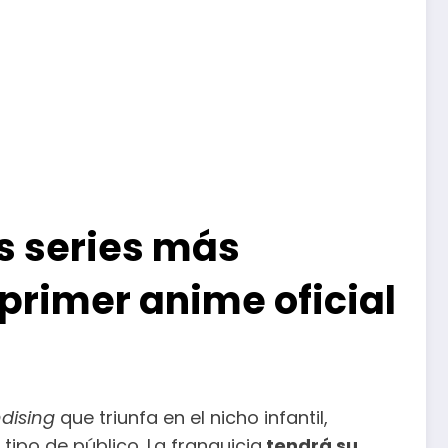
s series más
primer anime oficial
dising
que triunfa en el nicho infantil,
tipo de público. La franquicia
tendrá su