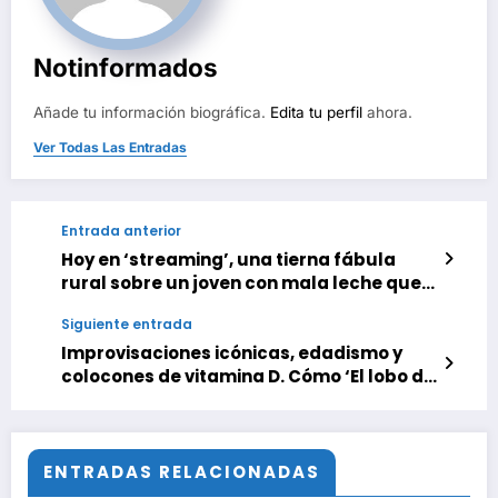
Notinformados
Añade tu información biográfica.
Edita tu perfil
ahora.
Ver Todas Las Entradas
Entrada anterior
Hoy en ‘streaming’, una tierna fábula
rural sobre un joven con mala leche que
aprende a madurar haciendo queso
Siguiente entrada
Improvisaciones icónicas, edadismo y
colocones de vitamina D. Cómo ‘El lobo de
Wall Street’ se convirtió en una brillante
sátira sobre el sueño americano
ENTRADAS RELACIONADAS