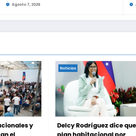
Agosto 7, 2026
Noticias
odríguez dice que
Conindustria, CVC 
bitacional por
PNUD trazan fases