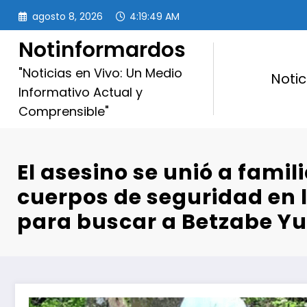
Saltar
agosto 8, 2026
4:19:50 AM
al
contenido
Notinformardos
"Noticias en Vivo: Un Medio
Notic
Informativo Actual y
Comprensible"
El asesino se unió a famil
cuerpos de seguridad en 
para buscar a Betzabe Y