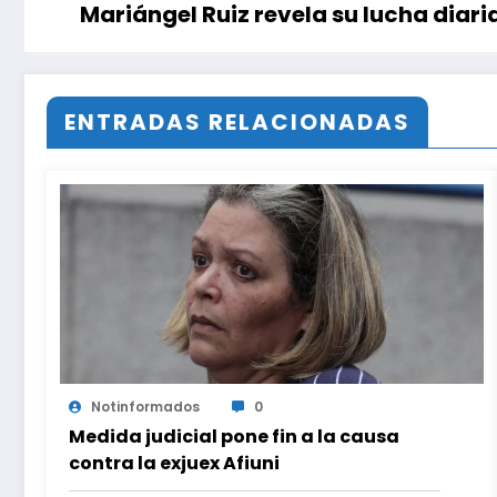
Mariángel Ruiz revela su lucha diari
ENTRADAS RELACIONADAS
Notinformados
0
Medida judicial pone fin a la causa
contra la exjuex Afiuni