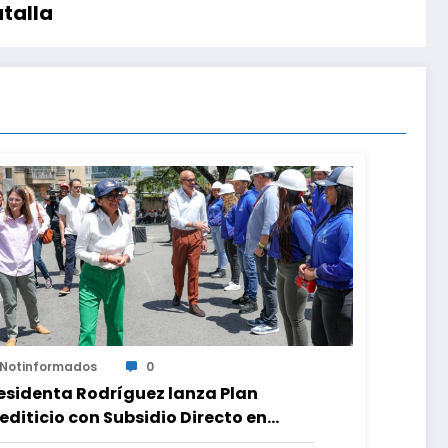
atalla
Notinformados
0
esidenta Rodríguez lanza Plan
editicio con Subsidio Directo en
cuentro con Juntas de Condominio