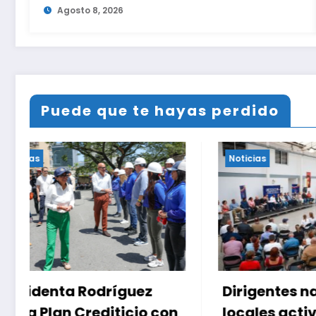
Agosto 8, 2026
Puede que te hayas perdido
Noticias
Noticias
Dirigentes nacionales y
Delcy R
locales activan el
plan ha