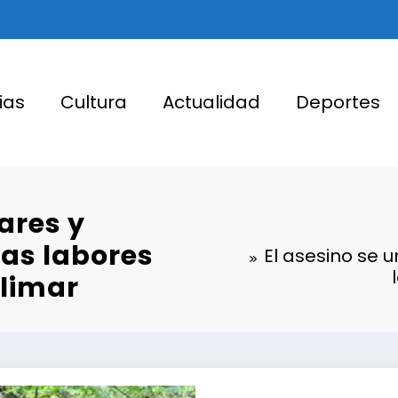
ias
Cultura
Actualidad
Deportes
iares y
las labores
El asesino se 
ulimar