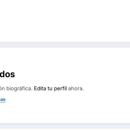
ados
ón biográfica.
Edita tu perfil
ahora.
das