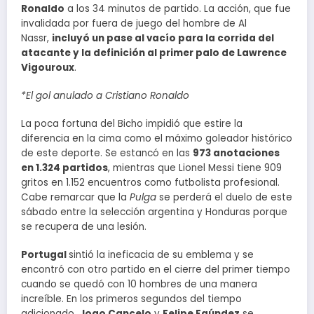
Ronaldo
a los 34 minutos de partido. La acción, que fue
invalidada por fuera de juego del hombre de Al
Nassr,
incluyó un pase al vacío para la corrida del
atacante y la definición al primer palo de Lawrence
Vigouroux
.
*El gol anulado a Cristiano Ronaldo
La poca fortuna del Bicho impidió que estire la
diferencia en la cima como el máximo goleador histórico
de este deporte. Se estancó en las
973 anotaciones
en 1.324 partidos
, mientras que Lionel Messi tiene 909
gritos en 1.152 encuentros como futbolista profesional.
Cabe remarcar que la
Pulga
se perderá el duelo de este
sábado entre la selección argentina y Honduras porque
se recupera de una lesión.
Portugal
sintió la ineficacia de su emblema y se
encontró con otro partido en el cierre del primer tiempo
cuando se quedó con 10 hombres de una manera
increíble. En los primeros segundos del tiempo
adicionado,
Joao Cancelo
y
Felipe Faúndez
se