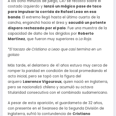
A los ocho minutos de juego,
CR7
se recostó sobre el
costado izquierdo y
lanzó un mágico pase de taco
para impulsar la corrida de Rafael Leao en esa
banda
. El extremo llegó hasta el último cuarto de la
cancha, enganchó hacia el área y
sacudió un potente
disparo rechazado por el palo
. Fue una muestra de la
capacidad de daño de los dirigidos por
Roberto
Martínez
, que fueron muy superiores a
La Roja
.
*El tacazo de Cristiano a Leao que casi termina en un
golazo
Más tarde, el delantero de 41 años estuvo muy cerca de
romper la paridad en condición de local promediando el
acto inicial, pero se topó con la figura del
arquero
Lawrence Vigouroux
, quien nació en Inglaterra,
pero se nacionalizó chileno y acumuló su octava
titularidad consecutiva con el combinado sudamericano.
A pesar de esta aparición, el guardameta de 32 años,
con presente en el Swansea de la Segunda División de
Inglaterra, sufrió la contundencia de
Cristiano