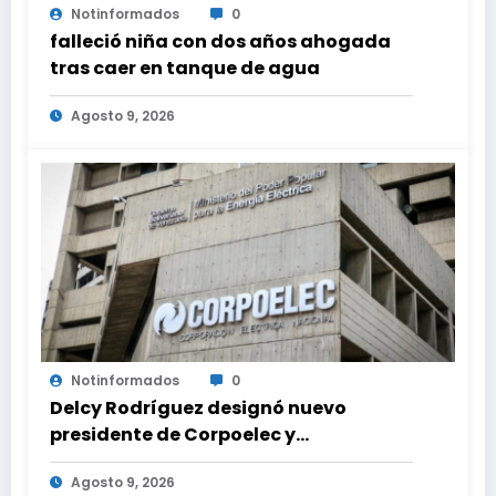
Notinformados
0
falleció niña con dos años ahogada
tras caer en tanque de agua
Agosto 9, 2026
Notinformados
0
Delcy Rodríguez designó nuevo
presidente de Corpoelec y
viceministro eléctrico para ‘la
Agosto 9, 2026
recuperación del servicio’