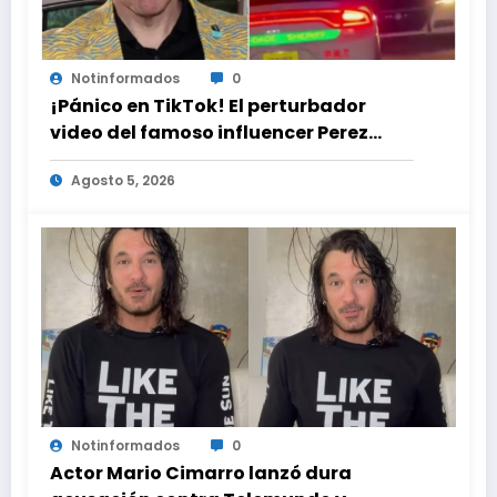
Notinformados
0
¡Pánico en TikTok! El perturbador
video del famoso influencer Perez
Hilton que obligó a sus fans a pedir
Agosto 5, 2026
ayuda médica
Notinformados
0
Actor Mario Cimarro lanzó dura